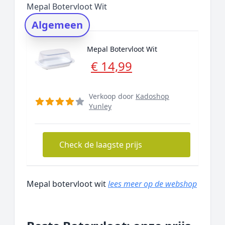
Mepal Botervloot Wit
Rating topper
Algemeen
Onderzoeksmethode
Alternatieven
Mepal Botervloot Wit
Prijsniveaus
€ 14,99
Verkoop door
Kadoshop
Yunley
Check de laagste prijs
Mepal botervloot wit
lees meer op de webshop