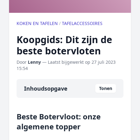
KOKEN EN TAFELEN
/
TAFELACCESSOIRES
Koopgids: Dit zijn de
beste botervloten
Door
Lenny
— Laatst bijgewerkt op
27 juli 2023
15:54
Inhoudsopgave
Tonen
Overzicht
Beste Botervloot: onze
Onze algemene topper
algemene topper
Prijs topper
Populaire merken