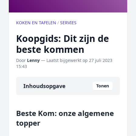
KOKEN EN TAFELEN
/
SERVIES
Koopgids: Dit zijn de
beste kommen
Door
Lenny
— Laatst bijgewerkt op
27 juli 2023
15:43
Inhoudsopgave
Tonen
Overzicht
Beste Kom: onze algemene
Onze algemene topper
topper
Prijs topper
Populaire merken