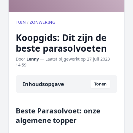
TUIN
/
ZONWERING
Koopgids: Dit zijn de
beste parasolvoeten
Door
Lenny
— Laatst bijgewerkt op
27 juli 2023
14:59
Inhoudsopgave
Tonen
Overzicht
Beste Parasolvoet: onze
Onze algemene topper
algemene topper
Prijs topper
Populaire merken