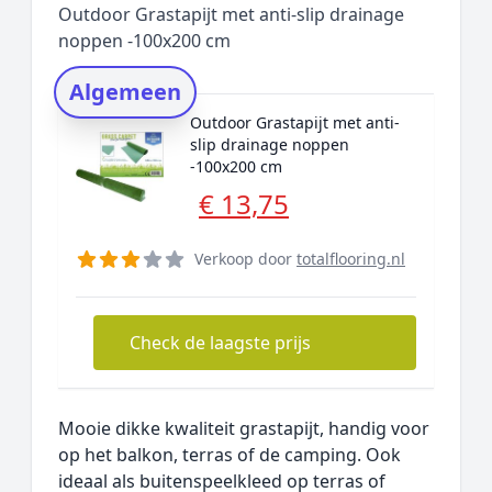
Outdoor Grastapijt met anti-slip drainage
Rating topper
noppen -100x200 cm
Onderzoeksmethode
Algemeen
Alternatieven
Outdoor Grastapijt met anti-
Prijsniveaus
slip drainage noppen
-100x200 cm
€ 13,75
Verkoop door
totalflooring.nl
Check de laagste prijs
Mooie dikke kwaliteit grastapijt, handig voor
op het balkon, terras of de camping. Ook
ideaal als buitenspeelkleed op terras of