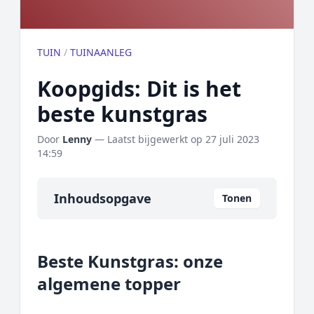
TUIN
/
TUINAANLEG
Koopgids: Dit is het
beste kunstgras
Door
Lenny
— Laatst bijgewerkt op
27 juli 2023
14:59
Inhoudsopgave
Tonen
Overzicht
Beste Kunstgras: onze
Onze algemene topper
algemene topper
Prijs topper
Populaire merken