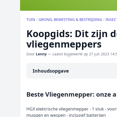
TUIN
/
GROND, BEMESTING & BESTRIJDING
/
INSEC
Koopgids: Dit zijn 
vliegenmeppers
Door
Lenny
— Laatst bijgewerkt op
27 juli 2023 14:
Inhoudsopgave
Overzicht
Beste Vliegenmepper: onze 
Onze algemene topper
Prijs topper
HGX elektrische vliegenmepper - 1 stuk - voo
Populaire merken
muggen en wespen - inclusief batterijen