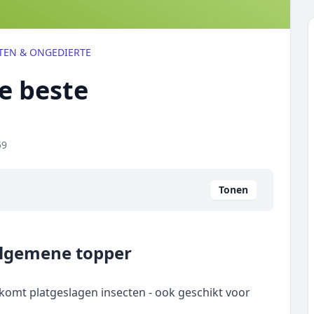
TEN & ONGEDIERTE
de beste
59
Tonen
algemene topper
rkomt platgeslagen insecten - ook geschikt voor