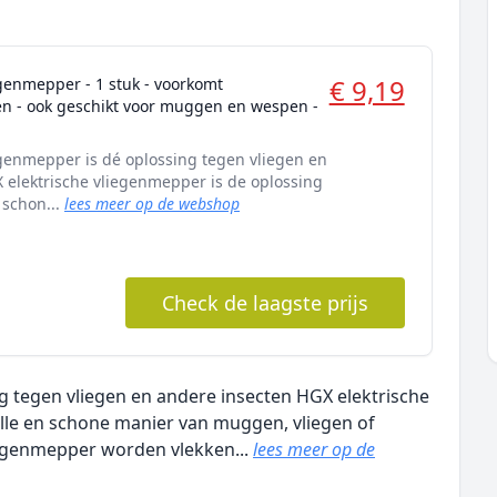
€ 9,19
egenmepper - 1 stuk - voorkomt
en - ook geschikt voor muggen en wespen -
egenmepper is dé oplossing tegen vliegen en
 elektrische vliegenmepper is de oplossing
 schon...
lees meer op de webshop
Check de laagste prijs
g tegen vliegen en andere insecten HGX elektrische
lle en schone manier van muggen, vliegen of
iegenmepper worden vlekken...
lees meer op de