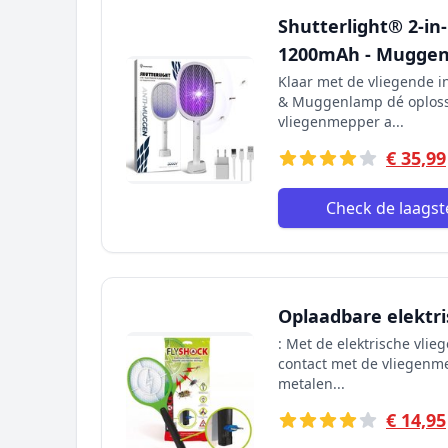
Shutterlight® 2-in
1200mAh - Muggenl
Klaar met de vliegende i
& Muggenlamp dé oploss
vliegenmepper a...
€ 35,99
Check de laagste
Oplaadbare elektr
: Met de elektrische vli
contact met de vliegenm
metalen...
€ 14,95