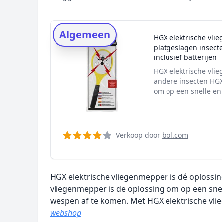
Rating topper
Onderzoeksmethode
Algemeen
HGX elektrische vli
Alternatieven
platgeslagen insect
Prijsniveaus
inclusief batterijen
HGX elektrische vli
andere insecten HGX
om op een snelle en
Verkoop door
bol.com
HGX elektrische vliegenmepper is dé oplossin
vliegenmepper is de oplossing om op een sne
wespen af te komen. Met HGX elektrische vl
webshop