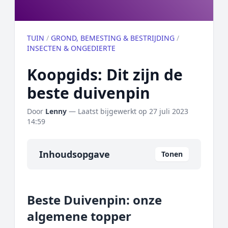
TUIN
/
GROND, BEMESTING & BESTRIJDING
/
INSECTEN & ONGEDIERTE
Koopgids: Dit zijn de
beste duivenpin
Door
Lenny
— Laatst bijgewerkt op
27 juli 2023
14:59
Inhoudsopgave
Tonen
Overzicht
Beste Duivenpin: onze
Onze algemene topper
algemene topper
Prijs topper