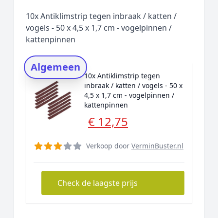
Populaire merken
10x Antiklimstrip tegen inbraak / katten /
Rating topper
vogels - 50 x 4,5 x 1,7 cm - vogelpinnen /
kattenpinnen
Onderzoeksmethode
Alternatieven
Algemeen
Prijsniveaus
10x Antiklimstrip tegen
inbraak / katten / vogels - 50 x
4,5 x 1,7 cm - vogelpinnen /
kattenpinnen
€ 12,75
Verkoop door
VerminBuster.nl
Check de laagste prijs