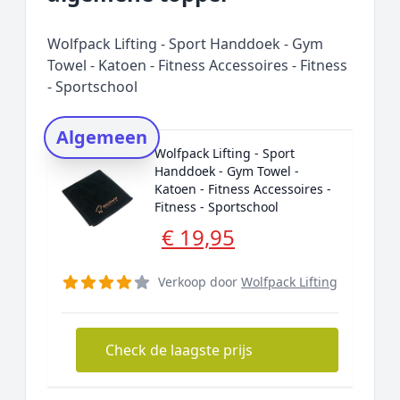
Prijs topper
Populaire merken
Wolfpack Lifting - Sport Handdoek - Gym
Rating topper
Towel - Katoen - Fitness Accessoires - Fitness
- Sportschool
Onderzoeksmethode
Alternatieven
Algemeen
Prijsniveaus
Wolfpack Lifting - Sport
Handdoek - Gym Towel -
Katoen - Fitness Accessoires -
Fitness - Sportschool
€ 19,95
Verkoop door
Wolfpack Lifting
Check de laagste prijs