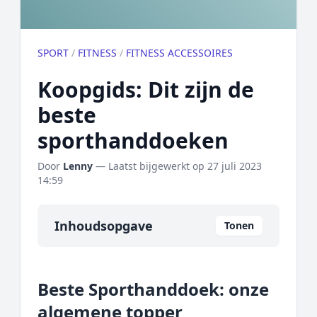
SPORT
/
FITNESS
/
FITNESS ACCESSOIRES
Koopgids: Dit zijn de
beste
sporthanddoeken
Door
Lenny
— Laatst bijgewerkt op
27 juli 2023
14:59
Inhoudsopgave
Tonen
Overzicht
Beste Sporthanddoek: onze
Onze algemene topper
algemene topper