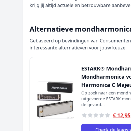
krijg jij altijd actuele en betrouwbare aanbeve
Alternatieve mondharmonica'
Gebaseerd op bevindingen van Consumentenbo
interessante alternatieven voor jouw keuze:
ESTARK® Mondharm
Mondharmonica voo
Harmonica C Maje
Op zoek naar een mondh
uitgevoerde ESTARK mond
de gevord...
€ 12,95
Check de laagste