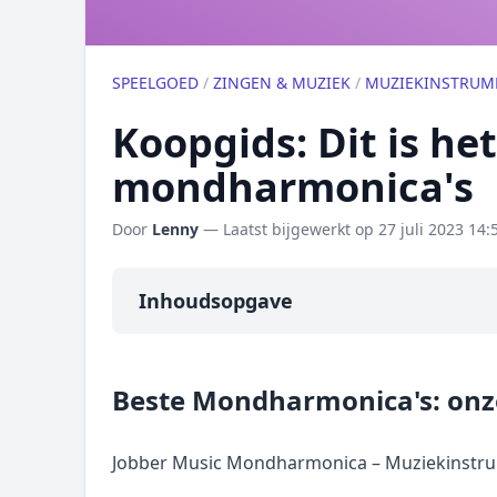
SPEELGOED
/
ZINGEN & MUZIEK
/
MUZIEKINSTRUM
Koopgids: Dit is he
mondharmonica's
Door
Lenny
— Laatst bijgewerkt op
27 juli 2023 14:
Inhoudsopgave
Overzicht
Beste Mondharmonica's: onz
Onze algemene topper
Prijs topper
Jobber Music Mondharmonica – Muziekinstrum
Populaire merken