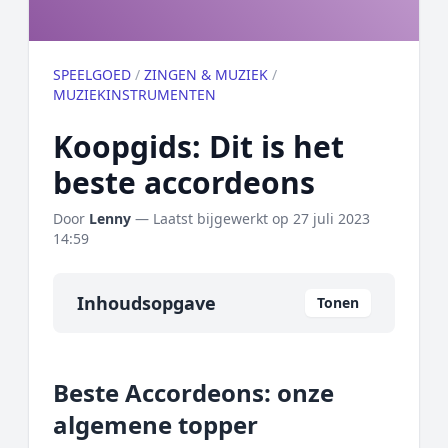
SPEELGOED
/
ZINGEN & MUZIEK
/
MUZIEKINSTRUMENTEN
Koopgids: Dit is het
beste accordeons
Door
Lenny
— Laatst bijgewerkt op
27 juli 2023
14:59
Inhoudsopgave
Tonen
Overzicht
Beste Accordeons: onze
Onze algemene topper
algemene topper
Prijs topper