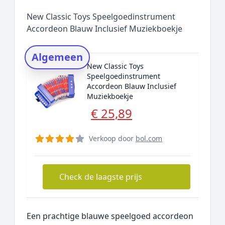
Populaire merken
New Classic Toys Speelgoedinstrument
Rating topper
Accordeon Blauw Inclusief Muziekboekje
Onderzoeksmethode
Algemeen
Alternatieven
New Classic Toys
Prijsniveaus
Speelgoedinstrument
Accordeon Blauw Inclusief
Muziekboekje
€ 25,89
Verkoop door
bol.com
Check de laagste prijs
Een prachtige blauwe speelgoed accordeon