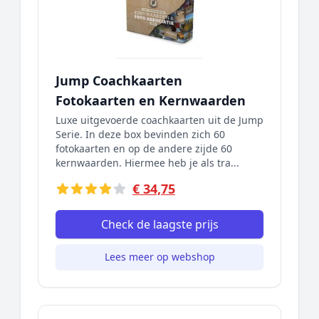
Jump Coachkaarten
Fotokaarten en Kernwaarden
Luxe uitgevoerde coachkaarten uit de Jump
Serie. In deze box bevinden zich 60
fotokaarten en op de andere zijde 60
kernwaarden. Hiermee heb je als tra...
€ 34,75
Check de laagste prijs
Lees meer op webshop