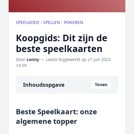
SPEELGOED
/
SPELLEN
/
POKEREN
Koopgids: Dit zijn de
beste speelkaarten
Door
Lenny
— Laatst bijgewerkt op
27 juli 2023
14:59
Inhoudsopgave
Tonen
Overzicht
Beste Speelkaart: onze
Onze algemene topper
algemene topper
Prijs topper
Populaire merken