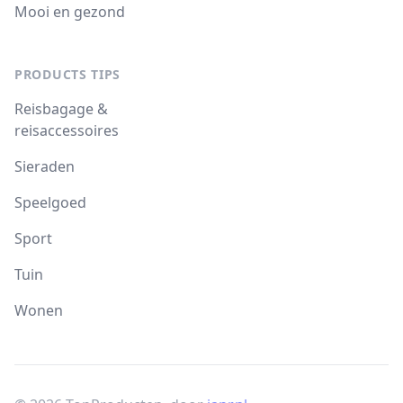
Mooi en gezond
PRODUCTS TIPS
Reisbagage &
reisaccessoires
Sieraden
Speelgoed
Sport
Tuin
Wonen