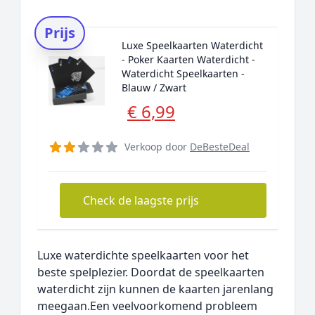
Prijs
Luxe Speelkaarten Waterdicht
- Poker Kaarten Waterdicht -
Waterdicht Speelkaarten -
Blauw / Zwart
€ 6,99
Verkoop door
DeBesteDeal
Check de laagste prijs
Luxe waterdichte speelkaarten voor het
beste spelplezier. Doordat de speelkaarten
waterdicht zijn kunnen de kaarten jarenlang
meegaan.Een veelvoorkomend probleem