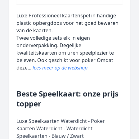
Luxe Professioneel kaartenspel in handige
plastic opbergdoos voor het goed bewaren
van de kaarten.
Twee volledige sets elk in eigen
onderverpakking. Degelijke
kwaliteitskaarten om uren speelplezier te
beleven. Ook geschikt voor poker Omdat
deze...
lees meer op de webshop
Beste Speelkaart: onze prijs
topper
Luxe Speelkaarten Waterdicht - Poker
Kaarten Waterdicht - Waterdicht
Speelkaarten - Blauw / Zwart