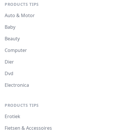
PRODUCTS TIPS
Auto & Motor
Baby
Beauty
Computer
Dier
Dvd
Electronica
PRODUCTS TIPS
Erotiek
Fietsen & Accessoires