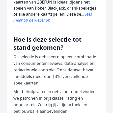
kaarten van 2BEFUN is ideaal tijdens het
spelen van Poker, Blackjack, drankspelletjes
of alle andere kaartspellen! Deze se...
lees
meer op de webshop
Hoe is deze selectie tot
stand gekomen?
De selectie is gebaseerd op een combinatie
van consumentenreviews, data‑analyse en
redactionele controle. Onze dataset bevat
inmiddels meer dan 1316 verschillende
speelkaarten.
Met behulp van een getraind model vinden
we patronen in prijsklasse, rating en
populariteit. Zo krijg jij altijd actuele en
betrouwbare aanbevelingen.