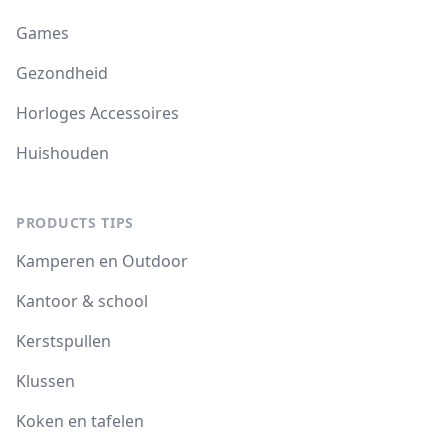
Games
Gezondheid
Horloges Accessoires
Huishouden
PRODUCTS TIPS
Kamperen en Outdoor
Kantoor & school
Kerstspullen
Klussen
Koken en tafelen