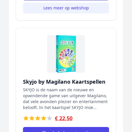
Lees meer op webshop
Skyjo by Magilano Kaartspellen
SKYJO is de naam van de nieuwe en
opwindende game van uitgever Magilano,
dat vele avonden plezier en entertainment
belooft. In het kaartspel SKYJO moe...
€ 22,50