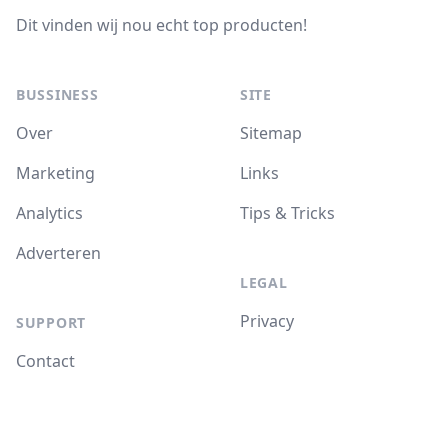
Dit vinden wij nou echt top producten!
BUSSINESS
SITE
Over
Sitemap
Marketing
Links
Analytics
Tips & Tricks
Adverteren
LEGAL
Privacy
SUPPORT
Contact