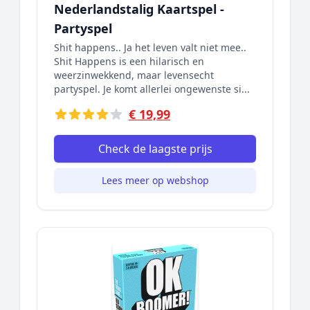
Nederlandstalig Kaartspel -
Partyspel
Shit happens.. Ja het leven valt niet mee..
Shit Happens is een hilarisch en
weerzinwekkend, maar levensecht
partyspel. Je komt allerlei ongewenste si...
€ 19,99
Check de laagste prijs
Lees meer op webshop