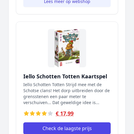
Lees meer op webshop
Iello Schotten Totten Kaartspel
Iello Schotten Totten Strijd mee met de
Schotse clans! Het dorp uitbreiden door de
grensstenen een paar meter te
verschuiven... Dat geweldige idee is...
€ 17,99
Check de laagste prijs