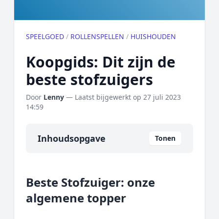
SPEELGOED
/
ROLLENSPELLEN
/
HUISHOUDEN
Koopgids: Dit zijn de
beste stofzuigers
Door
Lenny
— Laatst bijgewerkt op
27 juli 2023
14:59
Inhoudsopgave
Tonen
Overzicht
Beste Stofzuiger: onze
Onze algemene topper
algemene topper
Prijs topper
Populaire merken