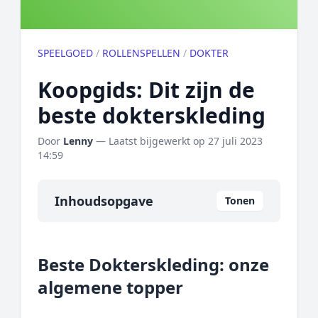
SPEELGOED
/
ROLLENSPELLEN
/
DOKTER
Koopgids: Dit zijn de
beste dokterskleding
Door
Lenny
— Laatst bijgewerkt op
27 juli 2023
14:59
Inhoudsopgave
Tonen
Overzicht
Beste Dokterskleding: onze
Onze algemene topper
algemene topper
Prijs topper
Populaire merken