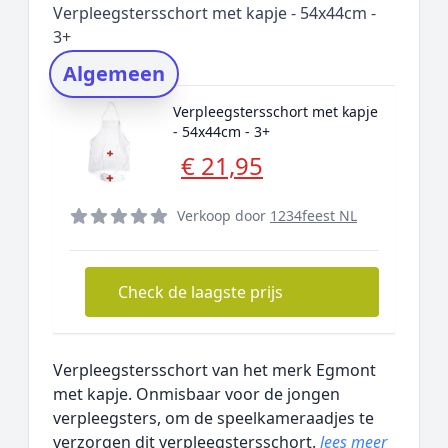
Verpleegstersschort met kapje - 54x44cm -
Rating topper
3+
Onderzoeksmethode
Algemeen
Alternatieven
Verpleegstersschort met kapje
Prijsniveaus
- 54x44cm - 3+
€ 21,95
Verkoop door
1234feest NL
Check de laagste prijs
Verpleegstersschort van het merk Egmont
met kapje. Onmisbaar voor de jongen
verpleegsters, om de speelkameraadjes te
verzorgen dit verpleegstersschort.
lees meer