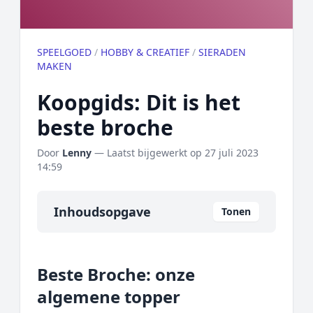
SPEELGOED
/
HOBBY & CREATIEF
/
SIERADEN
MAKEN
Koopgids: Dit is het
beste broche
Door
Lenny
— Laatst bijgewerkt op
27 juli 2023
14:59
Inhoudsopgave
Tonen
Overzicht
Beste Broche: onze
Onze algemene topper
algemene topper
Prijs topper