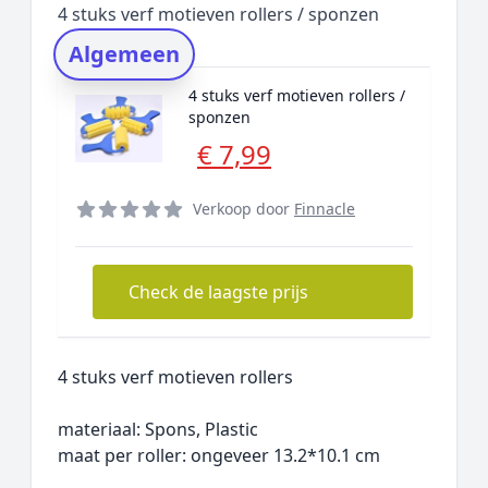
4 stuks verf motieven rollers / sponzen
Rating topper
Algemeen
Onderzoeksmethode
4 stuks verf motieven rollers /
Alternatieven
sponzen
Prijsniveaus
€ 7,99
Verkoop door
Finnacle
Check de laagste prijs
4 stuks verf motieven rollers
materiaal: Spons, Plastic
maat per roller: ongeveer 13.2*10.1 cm