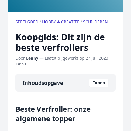
SPEELGOED
/
HOBBY & CREATIEF
/
SCHILDEREN
Koopgids: Dit zijn de
beste verfrollers
Door
Lenny
— Laatst bijgewerkt op
27 juli 2023
14:59
Inhoudsopgave
Tonen
Overzicht
Beste Verfroller: onze
Onze algemene topper
algemene topper
Prijs topper
Populaire merken