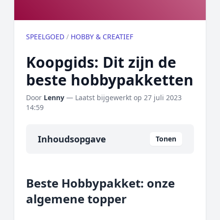
SPEELGOED
/
HOBBY & CREATIEF
Koopgids: Dit zijn de
beste hobbypakketten
Door
Lenny
— Laatst bijgewerkt op
27 juli 2023
14:59
Inhoudsopgave
Tonen
Overzicht
Beste Hobbypakket: onze
Onze algemene topper
algemene topper
Prijs topper
Populaire merken