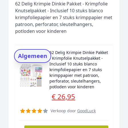
62 Delig Krimpie Dinkie Pakket - Krimpfolie
Rating topper
Knutselpakket - Inclusief 10 stuks blanco
krimpfoliepapier en 7 stuks krimppapier met
Onderzoeksmethode
patroon, perforator, sleutelhangers,
Alternatieven
potloden voor kinderen
Prijsniveaus
62 Delig Krimpie Dinkie Pakket
Algemeen
- Krimpfolie Knutselpakket -
Inclusief 10 stuks blanco
krimpfoliepapier en 7 stuks
krimppapier met patroon,
perforator, sleutelhangers,
potloden voor kinderen
€ 26,95
Verkoop door
GoodLuck