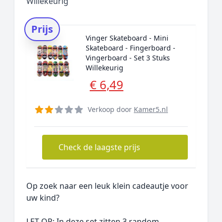
Willekeurig
Prijs
Vinger Skateboard - Mini
Skateboard - Fingerboard -
Vingerboard - Set 3 Stuks
Willekeurig
€ 6,49
Verkoop door
Kamer5.nl
Check de laagste prijs
Op zoek naar een leuk klein cadeautje voor
uw kind?
LET OP: In deze set zitten 3 random