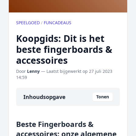
SPEELGOED
/
FUNCADEAUS
Koopgids: Dit is het
beste fingerboards &
accessoires
Door
Lenny
— Laatst bijgewerkt op
27 juli 2023
14:59
Inhoudsopgave
Tonen
Overzicht
Beste Fingerboards &
Onze algemene topper
accessoires: onze algemene