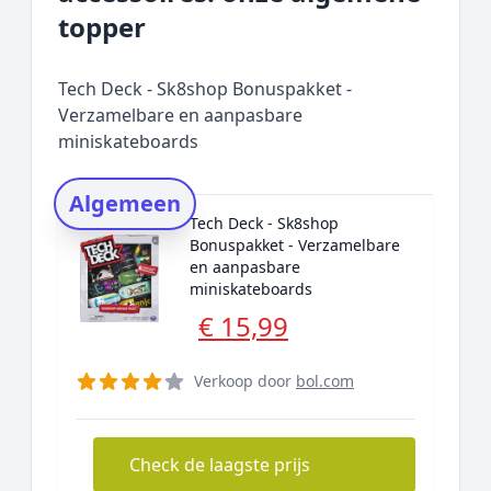
Prijs topper
topper
Populaire merken
Rating topper
Tech Deck - Sk8shop Bonuspakket -
Onderzoeksmethode
Verzamelbare en aanpasbare
miniskateboards
Alternatieven
Prijsniveaus
Algemeen
Tech Deck - Sk8shop
Bonuspakket - Verzamelbare
en aanpasbare
miniskateboards
€ 15,99
Verkoop door
bol.com
Check de laagste prijs