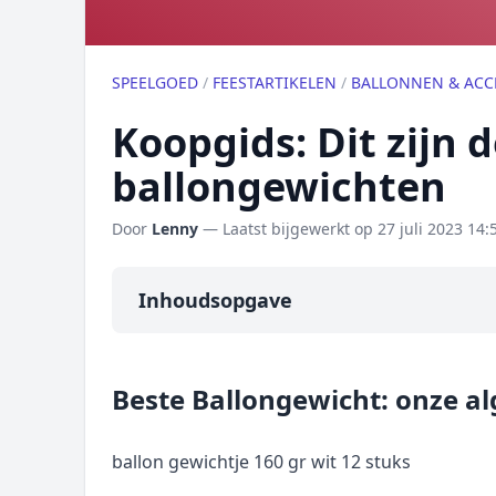
SPEELGOED
/
FEESTARTIKELEN
/
BALLONNEN & ACC
Koopgids: Dit zijn 
ballongewichten
Door
Lenny
— Laatst bijgewerkt op
27 juli 2023 14:
Inhoudsopgave
Overzicht
Beste Ballongewicht: onze a
Onze algemene topper
Prijs topper
ballon gewichtje 160 gr wit 12 stuks
Populaire merken