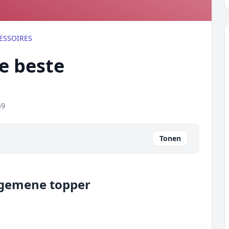
ESSOIRES
de beste
59
Tonen
lgemene topper