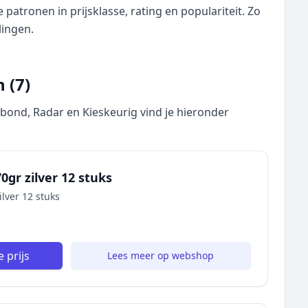
atronen in prijsklasse, rating en populariteit. Zo
lingen.
 (7)
nd, Radar en Kieskeurig vind je hieronder
0gr zilver 12 stuks
ilver 12 stuks
 prijs
Lees meer op webshop