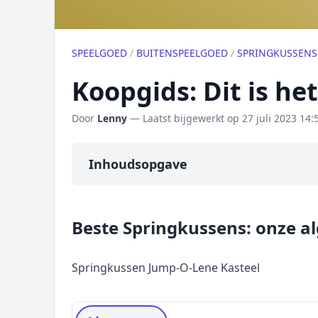
SPEELGOED
/
BUITENSPEELGOED
/
SPRINGKUSSENS
Koopgids: Dit is he
Door
Lenny
— Laatst bijgewerkt op
27 juli 2023 14:
Inhoudsopgave
Overzicht
Beste Springkussens: onze 
Onze algemene topper
Prijs topper
Springkussen Jump-O-Lene Kasteel
Populaire merken
Rating topper