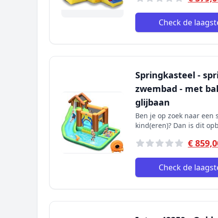
Check de laagste
Springkasteel - spr
zwembad - met ball
glijbaan
Ben je op zoek naar een s
kind(eren)? Dan is dit opb
€ 859,0
Check de laagste