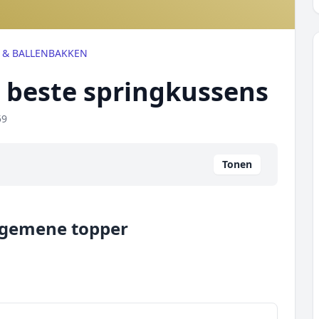
 & BALLENBAKKEN
t beste springkussens
59
Tonen
algemene topper