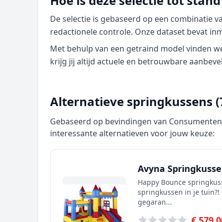
Hoe is deze selectie tot sta
De selectie is gebaseerd op een combinatie 
redactionele controle. Onze dataset bevat in
Met behulp van een getraind model vinden we p
krijg jij altijd actuele en betrouwbare aanbeve
Alternatieve springkussens (
Gebaseerd op bevindingen van Consumentenbo
interessante alternatieven voor jouw keuze:
Avyna Springkusse
Happy Bounce springkuss
springkussen in je tuin?
gegaran...
€ 579,0