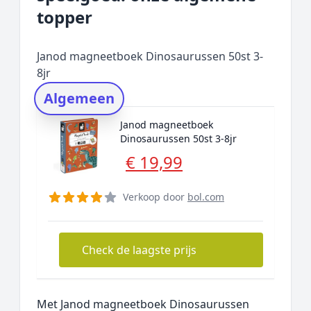
Prijs topper
topper
Populaire merken
Rating topper
Janod magneetboek Dinosaurussen 50st 3-
Onderzoeksmethode
8jr
Alternatieven
Algemeen
Prijsniveaus
Janod magneetboek
Dinosaurussen 50st 3-8jr
€ 19,99
Verkoop door
bol.com
Check de laagste prijs
Met Janod magneetboek Dinosaurussen