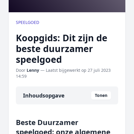
SPEELGOED
Koopgids: Dit zijn de
beste duurzamer
speelgoed
Door
Lenny
— Laatst bijgewerkt op
27 juli 2023
14:59
Inhoudsopgave
Tonen
Overzicht
Beste Duurzamer
Onze algemene topper
speelgoed: onze algemene