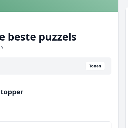
de beste puzzels
59
Tonen
 topper