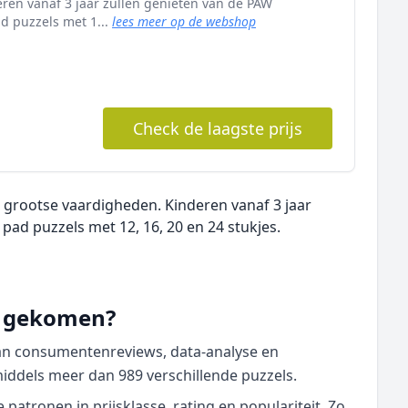
ren vanaf 3 jaar zullen genieten van de PAW
d puzzels met 1...
lees meer op de webshop
Check de laagste prijs
 grootse vaardigheden. Kinderen vanaf 3 jaar
pad puzzels met 12, 16, 20 en 24 stukjes.
nd gekomen?
van consumentenreviews, data‑analyse en
middels meer dan 989 verschillende puzzels.
atronen in prijsklasse, rating en populariteit. Zo