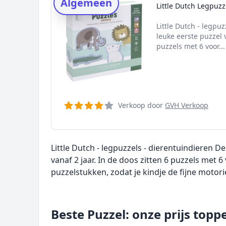
Algemeen
Onderzoeksmethode
Little Dutch Legpuzz
Alternatieven
Little Dutch - legpu
Prijsniveaus
leuke eerste puzzel v
puzzels met 6 voor..
Verkoop door
GVH Verkoop
Little Dutch - legpuzzels - dierentuindieren D
vanaf 2 jaar. In de doos zitten 6 puzzels met 6 
puzzelstukken, zodat je kindje de fijne motori
Beste Puzzel: onze prijs topp