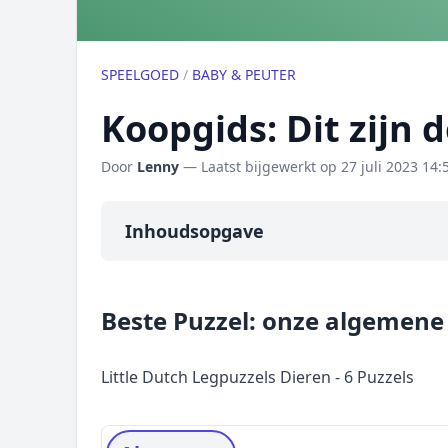
SPEELGOED
/
BABY & PEUTER
Koopgids: Dit zijn 
Door
Lenny
— Laatst bijgewerkt op
27 juli 2023 14:
Inhoudsopgave
Overzicht
Beste Puzzel: onze algemene
Onze algemene topper
Prijs topper
Little Dutch Legpuzzels Dieren - 6 Puzzels
Populaire merken
Rating topper