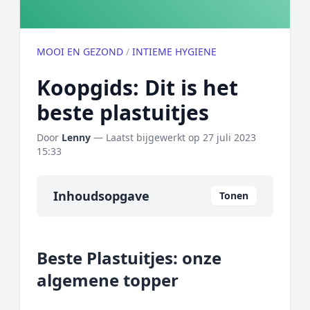
MOOI EN GEZOND
/
INTIEME HYGIENE
Koopgids: Dit is het
beste plastuitjes
Door
Lenny
— Laatst bijgewerkt op
27 juli 2023
15:33
Inhoudsopgave
Tonen
Overzicht
Beste Plastuitjes: onze
Onze algemene topper
algemene topper
Prijs topper
Populaire merken