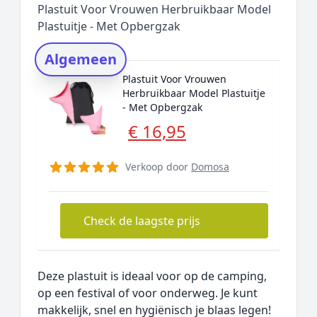
Plastuit Voor Vrouwen Herbruikbaar Model
Rating topper
Plastuitje - Met Opbergzak
Onderzoeksmethode
Algemeen
Alternatieven
Plastuit Voor Vrouwen
Prijsniveaus
Herbruikbaar Model Plastuitje
- Met Opbergzak
€ 16,95
Verkoop door
Domosa
Check de laagste prijs
Deze plastuit is ideaal voor op de camping,
op een festival of voor onderweg. Je kunt
makkelijk, snel en hygiënisch je blaas legen!