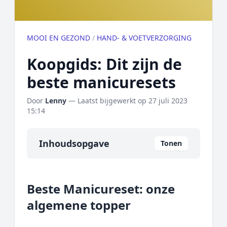
MOOI EN GEZOND
/
HAND- & VOETVERZORGING
Koopgids: Dit zijn de
beste manicuresets
Door
Lenny
— Laatst bijgewerkt op
27 juli 2023
15:14
Inhoudsopgave
Tonen
Overzicht
Beste Manicureset: onze
Onze algemene topper
algemene topper
Prijs topper
Populaire merken