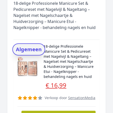
18-delige Professionele Manicure Set &
Rating topper
Pedicureset met Nagelvijl & Nageltang –
Nagelset met Nagelschaartje &
Onderzoeksmethode
Huidverzorging – Manicure Etui -
Alternatieven
Nagelknipper - behandeling nagels en huid
Prijsniveaus
18-delige Professionele
Algemeen
Manicure Set & Pedicureset
met Nagelvijl & Nageltang –
Nagelset met Nagelschaartje
& Huidverzorging – Manicure
Etui - Nagelknipper -
behandeling nagels en huid
€ 16,99
Verkoop door
SensationMedia