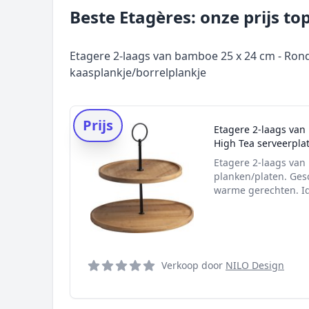
Beste Etagères: onze prijs to
Etagere 2-laags van bamboe 25 x 24 cm - Rond
kaasplankje/borrelplankje
Prijs
Etagere 2-laags van
High Tea serveerpla
Etagere 2-laags va
planken/platen. Gesc
warme gerechten. Id
Verkoop door
NILO Design