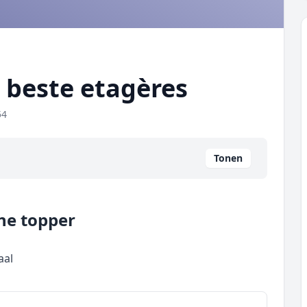
t beste etagères
54
Tonen
ne topper
aal