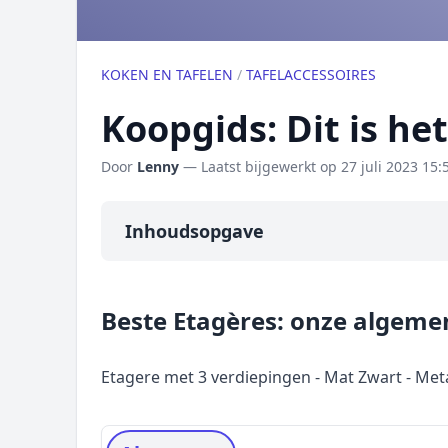
KOKEN EN TAFELEN
/
TAFELACCESSOIRES
Koopgids: Dit is he
Door
Lenny
— Laatst bijgewerkt op
27 juli 2023 15:
Inhoudsopgave
Overzicht
Beste Etagères: onze algeme
Onze algemene topper
Prijs topper
Etagere met 3 verdiepingen - Mat Zwart - Met
Populaire merken
Rating topper