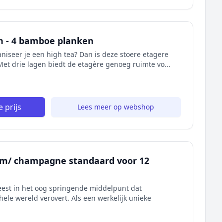
n - 4 bamboe planken
aniseer je een high tea? Dan is deze stoere etagere
Met drie lagen biedt de etagère genoeg ruimte vo...
 prijs
Lees meer op webshop
om/ champagne standaard voor 12
meest in het oog springende middelpunt dat
ele wereld verovert. Als een werkelijk unieke