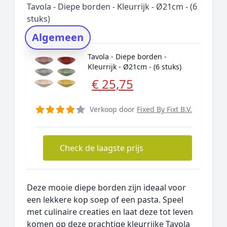
Tavola - Diepe borden - Kleurrijk - Ø21cm - (6
Rating topper
stuks)
Onderzoeksmethode
Algemeen
Alternatieven
Tavola - Diepe borden -
Prijsniveaus
Kleurrijk - Ø21cm - (6 stuks)
€ 25,75
Verkoop door
Fixed By Fixt B.V.
Check de laagste prijs
Deze mooie diepe borden zijn ideaal voor
een lekkere kop soep of een pasta. Speel
met culinaire creaties en laat deze tot leven
komen op deze prachtige kleurrijke Tavola