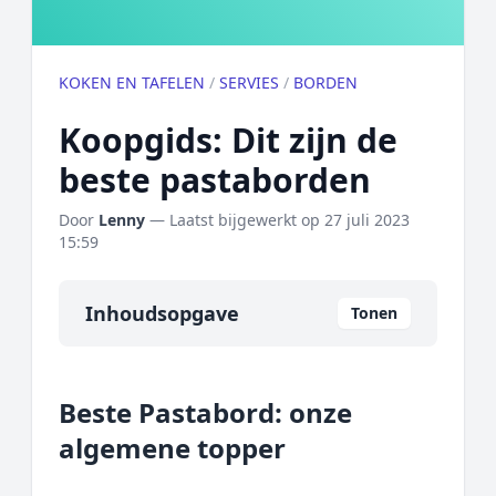
KOKEN EN TAFELEN
/
SERVIES
/
BORDEN
Koopgids: Dit zijn de
beste pastaborden
Door
Lenny
— Laatst bijgewerkt op
27 juli 2023
15:59
Inhoudsopgave
Tonen
Overzicht
Beste Pastabord: onze
Onze algemene topper
algemene topper
Prijs topper
Populaire merken