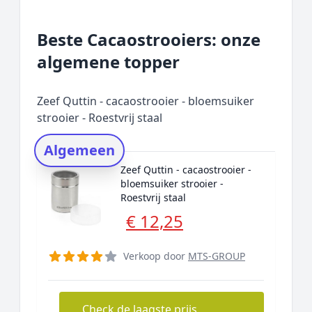
Overzicht
Beste Cacaostrooiers: onze
Onze algemene topper
algemene topper
Hoe kies ik de juiste
cacaostrooier?
Zeef Quttin - cacaostrooier - bloemsuiker
Waar moet u op letten bij een
strooier - Roestvrij staal
kwaliteitscacaostrooier?
Verschillende soorten strooiers
Algemeen
Prijs topper
Zeef Quttin - cacaostrooier -
bloemsuiker strooier -
Populaire merken
Roestvrij staal
Rating topper
€ 12,25
Onderzoeksmethode
Alternatieven
Verkoop door
MTS-GROUP
Prijsniveaus
Check de laagste prijs