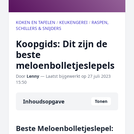
KOKEN EN TAFELEN
/
KEUKENGEREI
/
RASPEN,
SCHILLERS & SNIJDERS
Koopgids: Dit zijn de
beste
meloenbolletjeslepels
Door
Lenny
— Laatst bijgewerkt op
27 juli 2023
15:50
Inhoudsopgave
Tonen
Overzicht
Beste Meloenbolletjeslepel:
Onze algemene topper