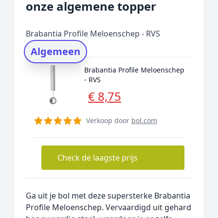
onze algemene topper
Prijs topper
Populaire merken
Brabantia Profile Meloenschep - RVS
Rating topper
Algemeen
Onderzoeksmethode
Brabantia Profile Meloenschep
Alternatieven
- RVS
Prijsniveaus
€ 8,75
Verkoop door
bol.com
Check de laagste prijs
Ga uit je bol met deze supersterke Brabantia
Profile Meloenschep. Vervaardigd uit gehard