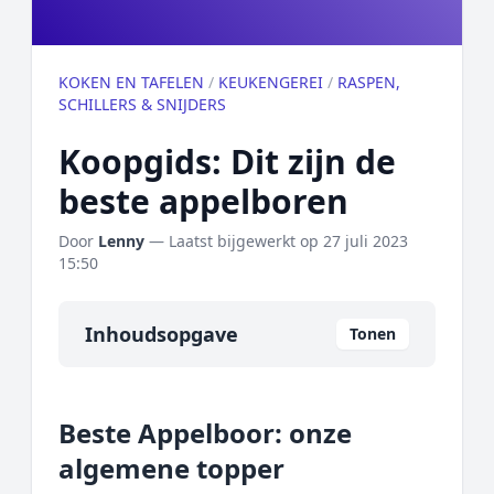
KOKEN EN TAFELEN
/
KEUKENGEREI
/
RASPEN,
SCHILLERS & SNIJDERS
Koopgids: Dit zijn de
beste appelboren
Door
Lenny
— Laatst bijgewerkt op
27 juli 2023
15:50
Inhoudsopgave
Tonen
Overzicht
Beste Appelboor: onze
Onze algemene topper
algemene topper
Prijs topper