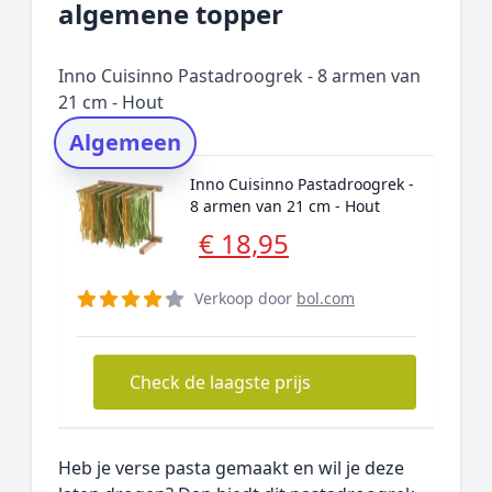
algemene topper
Prijs topper
Populaire merken
Inno Cuisinno Pastadroogrek - 8 armen van
Rating topper
21 cm - Hout
Onderzoeksmethode
Algemeen
Alternatieven
Inno Cuisinno Pastadroogrek -
Prijsniveaus
8 armen van 21 cm - Hout
€ 18,95
Verkoop door
bol.com
Check de laagste prijs
Heb je verse pasta gemaakt en wil je deze