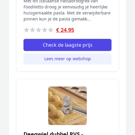
Met dit Italiaanse Pastadroogrek van
Foodiletto droog je eenvoudig je heerlijke
huisgemaakte pasta. Met de verwijderbare
pinnen kun je de pasta gemakk...
€ 24,95
Check de laagste prijs
Lees meer op webshop
Deegwiel dubbel RVS -