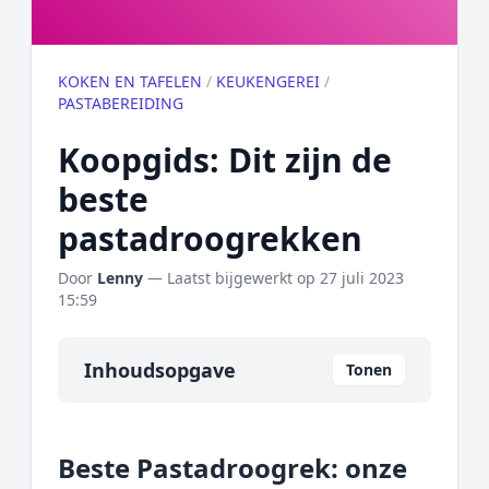
KOKEN EN TAFELEN
/
KEUKENGEREI
/
PASTABEREIDING
Koopgids: Dit zijn de
beste
pastadroogrekken
Door
Lenny
— Laatst bijgewerkt op
27 juli 2023
15:59
Inhoudsopgave
Tonen
Overzicht
Beste Pastadroogrek: onze
Onze algemene topper