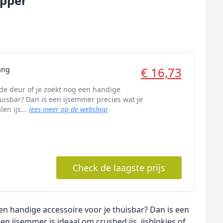
opper
€ 16,73
ang
 de deur of je zoekt nog een handige
huisbar? Dan is een ijsemmer precies wat je
len ijs...
lees meer op de webshop
Check de laagste prijs
een handige accessoire voor je thuisbar? Dan is een
en ijsemmer is ideaal om crushed ijs, ijsblokjes of