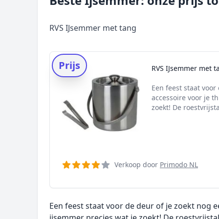
Beste Ijsemmer: onze prijs t
RVS IJsemmer met tang
Prijs
RVS IJsemmer met t
Een feest staat voor
accessoire voor je t
zoekt! De roestvrijsta
Verkoop door
Primodo NL
Een feest staat voor de deur of je zoekt nog 
ijsemmer precies wat je zoekt! De roestvrijstal