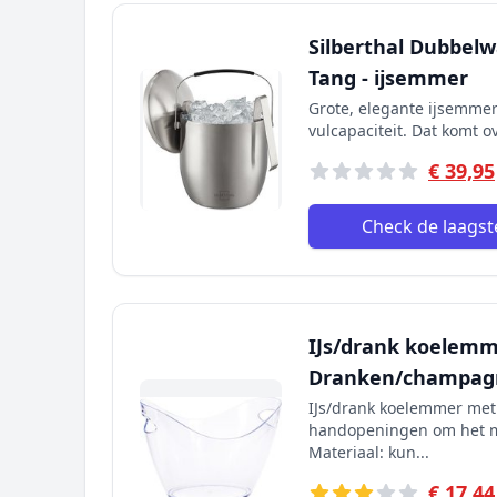
Silberthal Dubbelw
Tang - ijsemmer
Grote, elegante ijsemmer 
vulcapaciteit. Dat komt ov
€ 39,95
Check de laagste
IJs/drank koelemm
Dranken/champagn
IJs/drank koelemmer met
handopeningen om het mak
Materiaal: kun...
€ 17,44