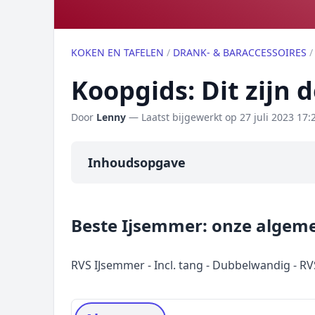
KOKEN EN TAFELEN
/
DRANK- & BARACCESSOIRES
Koopgids: Dit zijn 
Door
Lenny
— Laatst bijgewerkt op
27 juli 2023 17:
Inhoudsopgave
Overzicht
Beste Ijsemmer: onze algem
Onze algemene topper
Prijs topper
RVS IJsemmer - Incl. tang - Dubbelwandig - RVS
Populaire merken
Rating topper