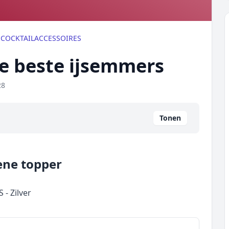
/
COCKTAILACCESSOIRES
de beste ijsemmers
28
Tonen
ene topper
 - Zilver