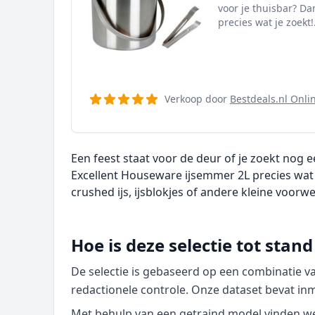
voor je thuisbar? D
precies wat je zoekt!
Verkoop door
Bestdeals.nl Onli
Een feest staat voor de deur of je zoekt nog 
Excellent Houseware ijsemmer 2L precies wat j
crushed ijs, ijsblokjes of andere kleine voorwe
Hoe is deze selectie tot sta
De selectie is gebaseerd op een combinatie 
redactionele controle. Onze dataset bevat in
Met behulp van een getraind model vinden we p