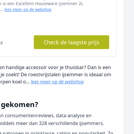
an is een Excellent Houseware ijsemmer 2L
...
lees meer op de webshop
Check de laagste prijs
ne
een handige accessoir voor je thuisbar? Dan is een
e zoekt! De roestvrijstalen ijsemmer is ideaal om
rpen koel o...
lees meer op de webshop
nd gekomen?
van consumentenreviews, data‑analyse en
middels meer dan 328 verschillende ijsemmers.
atronen in prijsklasse, rating en populariteit. Zo