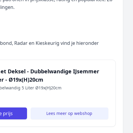
lingen.
nd, Radar en Kieskeurig vind je hieronder
et Deksel - Dubbelwandige IJsemmer
ter - Ø19x(H)20cm
belwandig 5 Liter Ø19x(H)20cm
 prijs
Lees meer op webshop