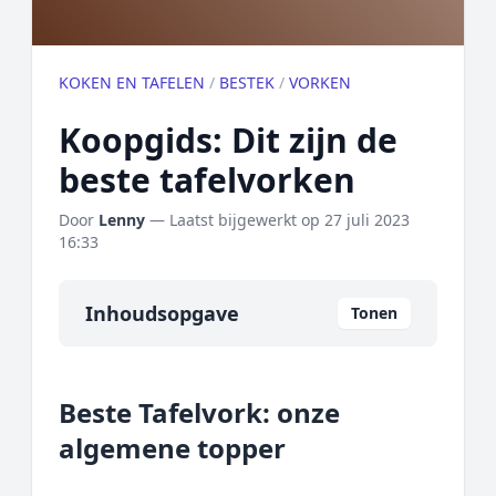
KOKEN EN TAFELEN
/
BESTEK
/
VORKEN
Koopgids: Dit zijn de
beste tafelvorken
Door
Lenny
— Laatst bijgewerkt op
27 juli 2023
16:33
Inhoudsopgave
Tonen
Overzicht
Beste Tafelvork: onze
Onze algemene topper
algemene topper
Prijs topper
Populaire merken