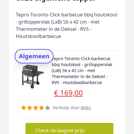
Prijs topper
Populaire merken
Tepro Toronto Click barbecue bbq houtskool
Rating topper
- grilloppervlak (LxB) 56 x 42 cm - met
Thermometer in de Deksel - RVS -
Onderzoeksmethode
Houtskoolbarbecue
Alternatieven
Prijsniveaus
Algemeen
Tepro Toronto Click barbecue
bbq houtskool - grilloppervlak
(LxB) 56 x 42 cm - met
Thermometer in de Deksel -
RVS - Houtskoolbarbecue
€ 169,00
Verkoop door
Wohi
Check de laagste prijs