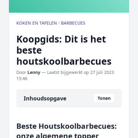
KOKEN EN TAFELEN
/
BARBECUES
Koopgids: Dit is het
beste
houtskoolbarbecues
Door
Lenny
— Laatst bijgewerkt op
27 juli 2023
15:46
Inhoudsopgave
Tonen
Overzicht
Beste Houtskoolbarbecues:
Onze algemene topper
onze algemene topper