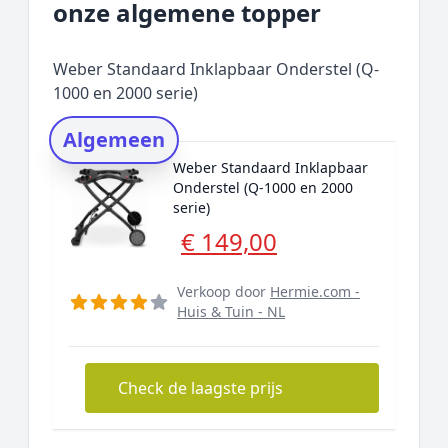
onze algemene topper
Prijs topper
Populaire merken
Weber Standaard Inklapbaar Onderstel (Q-
Rating topper
1000 en 2000 serie)
Onderzoeksmethode
Algemeen
Alternatieven
Weber Standaard Inklapbaar
Prijsniveaus
Onderstel (Q-1000 en 2000
serie)
€ 149,00
Verkoop door
Hermie.com -
Huis & Tuin - NL
Check de laagste prijs