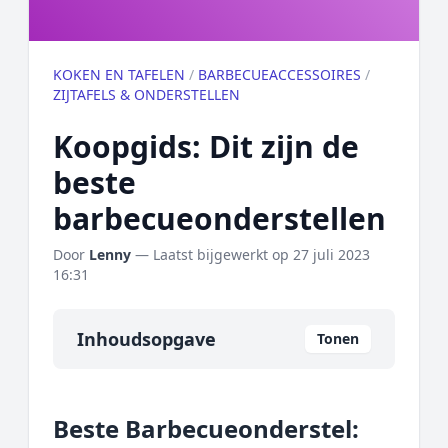
KOKEN EN TAFELEN
/
BARBECUEACCESSOIRES
/
ZIJTAFELS & ONDERSTELLEN
Koopgids: Dit zijn de
beste
barbecueonderstellen
Door
Lenny
— Laatst bijgewerkt op
27 juli 2023
16:31
Inhoudsopgave
Tonen
Overzicht
Beste Barbecueonderstel:
Onze algemene topper