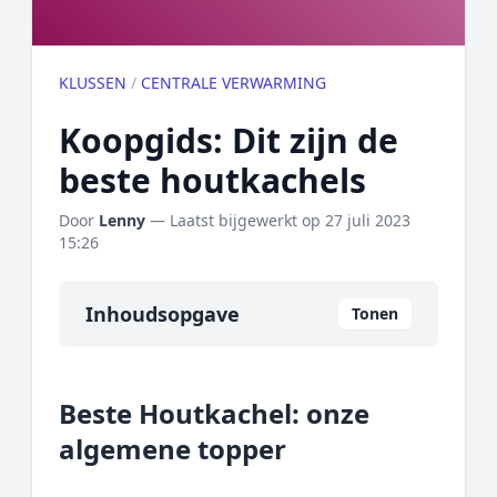
KLUSSEN
/
CENTRALE VERWARMING
Koopgids: Dit zijn de
beste houtkachels
Door
Lenny
— Laatst bijgewerkt op
27 juli 2023
15:26
Inhoudsopgave
Tonen
Overzicht
Beste Houtkachel: onze
Onze algemene topper
algemene topper
Prijs topper
Populaire merken