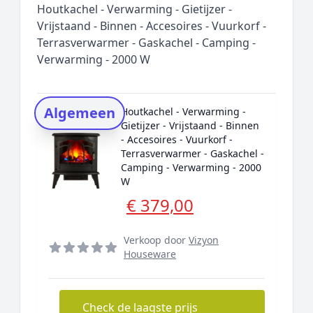
Houtkachel - Verwarming - Gietijzer -
Rating topper
Vrijstaand - Binnen - Accesoires - Vuurkorf -
Terrasverwarmer - Gaskachel - Camping -
Onderzoeksmethode
Verwarming - 2000 W
Alternatieven
Prijsniveaus
Algemeen
Houtkachel - Verwarming -
Gietijzer - Vrijstaand - Binnen
- Accesoires - Vuurkorf -
Terrasverwarmer - Gaskachel -
Camping - Verwarming - 2000
W
€ 379,00
Verkoop door
Vizyon
Houseware
Check de laagste prijs