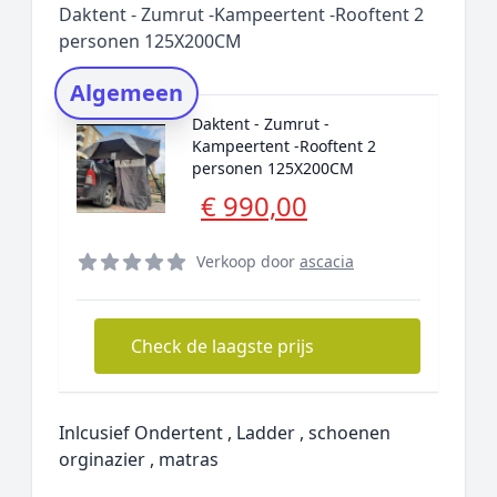
Daktent - Zumrut -Kampeertent -Rooftent 2
Rating topper
personen 125X200CM
Onderzoeksmethode
Algemeen
Alternatieven
Daktent - Zumrut -
Prijsniveaus
Kampeertent -Rooftent 2
personen 125X200CM
€ 990,00
Verkoop door
ascacia
Check de laagste prijs
Inlcusief Ondertent , Ladder , schoenen
orginazier , matras