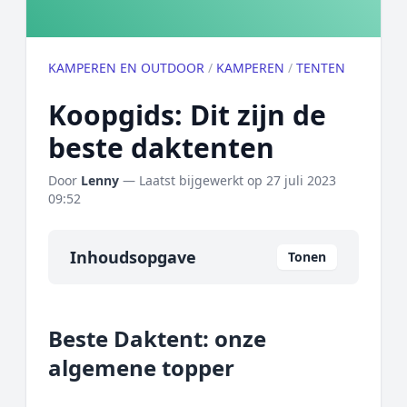
KAMPEREN EN OUTDOOR
/
KAMPEREN
/
TENTEN
Koopgids: Dit zijn de
beste daktenten
Door
Lenny
— Laatst bijgewerkt op
27 juli 2023
09:52
Inhoudsopgave
Tonen
Overzicht
Beste Daktent: onze
Onze algemene topper
algemene topper
Prijs topper
Populaire merken