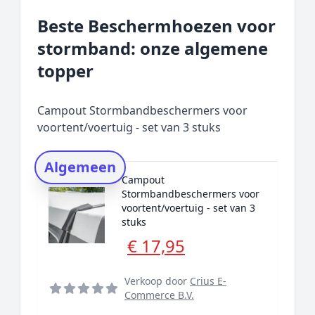
Overzicht
Beste Beschermhoezen voor
Onze algemene topper
stormband: onze algemene
Prijs topper
topper
Populaire merken
Rating topper
Campout Stormbandbeschermers voor
Onderzoeksmethode
voortent/voertuig - set van 3 stuks
Alternatieven
Algemeen
Prijsniveaus
Campout
Stormbandbeschermers voor
voortent/voertuig - set van 3
stuks
€ 17,95
Verkoop door
Crius E-
Commerce B.V.