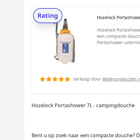
Rating
Hozelock Portashow
Hozelock Portashowe
een compacte douch
Portashower uitermat
Verkoop door
Waterproducten.n
Hozelock Portashower 7L - campingdouche
Bent u op zoek naar een compacte douche? D