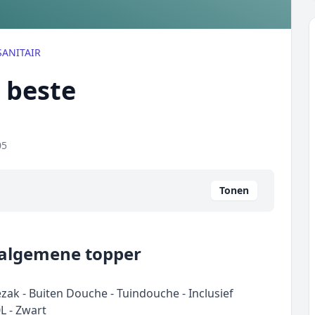
SANITAIR
t beste
05
Tonen
 algemene topper
k - Buiten Douche - Tuindouche - Inclusief
 - Zwart