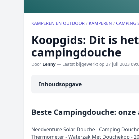
KAMPEREN EN OUTDOOR
/
KAMPEREN
/
CAMPING 
Koopgids: Dit is he
campingdouche
Door
Lenny
— Laatst bijgewerkt op
27 juli 2023 09:
Inhoudsopgave
Overzicht
Beste Campingdouche: onze
Onze algemene topper
Prijs topper
Needventure Solar Douche - Camping Doucheza
Populaire merken
Thermometer - Waterzak Met Douchekop - 20L