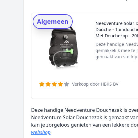
Rating topper
Onderzoeksmethode
Algemeen
Needventure Solar 
Alternatieven
Douche - Tuindouche
Prijsniveaus
Met Douchekop - 20L
Deze handige Needve
gemakkelijk mee te 
gemaakt van sterk po
Verkoop door
HBKS BV
Deze handige Needventure Douchezak is over
Needventure Solar Douchezak is gemaakt van
kan je zorgeloos genieten van een lekkere d
webshop