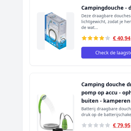
Campingdouche - d
Deze draagbare doucheset
lichtgewicht, zodat je 
de wat...
€ 40,94
Check de laagste
Camping douche dr
pomp op accu - o
buiten - kamperen
Batterij draagbare douc
druk op de batterijschake
€ 79,95