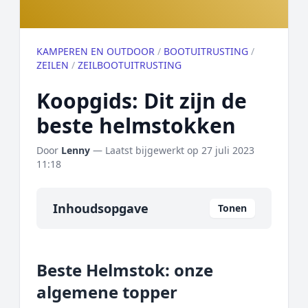
KAMPEREN EN OUTDOOR
/
BOOTUITRUSTING
/
ZEILEN
/
ZEILBOOTUITRUSTING
Koopgids: Dit zijn de
beste helmstokken
Door
Lenny
— Laatst bijgewerkt op
27 juli 2023
11:18
Inhoudsopgave
Tonen
Overzicht
Beste Helmstok: onze
Onze algemene topper
algemene topper
Prijs topper