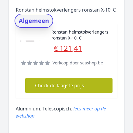
Populaire merken
Ronstan helmstokverlengers ronstan X-10, C
Rating topper
Algemeen
Onderzoeksmethode
Ronstan helmstokverlengers
Alternatieven
ronstan X-10, C
Prijsniveaus
€ 121,41
Verkoop door
seashop.be
Check de laagste prijs
Aluminium. Telescopisch.
lees meer op de
webshop