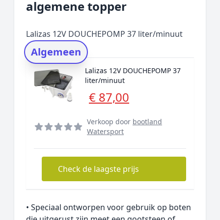
algemene topper
Prijs topper
Populaire merken
Lalizas 12V DOUCHEPOMP 37 liter/minuut
Rating topper
Algemeen
Onderzoeksmethode
Lalizas 12V DOUCHEPOMP 37
Alternatieven
liter/minuut
Prijsniveaus
€ 87,00
Verkoop door
bootland
Watersport
Check de laagste prijs
• Speciaal ontworpen voor gebruik op boten
die uitgerust zijn meet een gootsteen of