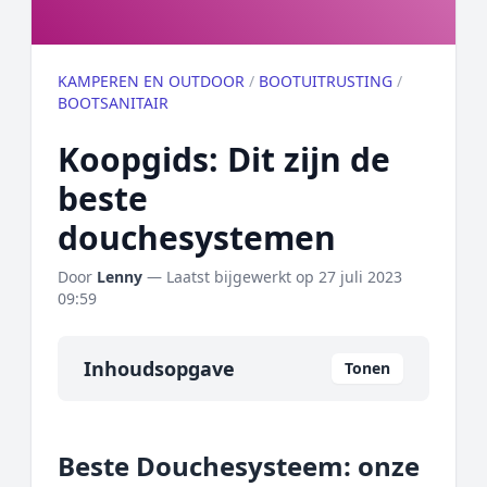
KAMPEREN EN OUTDOOR
/
BOOTUITRUSTING
/
BOOTSANITAIR
Koopgids: Dit zijn de
beste
douchesystemen
Door
Lenny
— Laatst bijgewerkt op
27 juli 2023
09:59
Inhoudsopgave
Tonen
Overzicht
Beste Douchesysteem: onze
Onze algemene topper