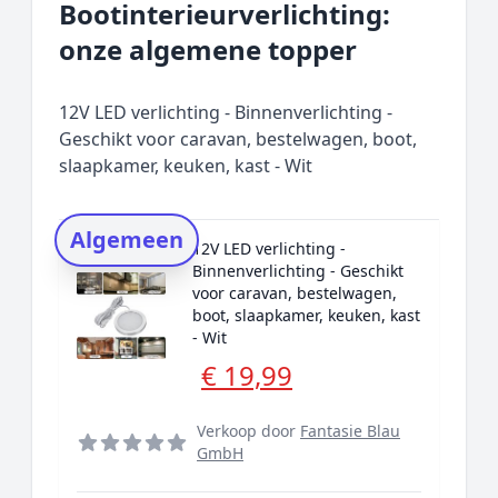
Bootinterieurverlichting:
Prijs topper
onze algemene topper
Populaire merken
Rating topper
12V LED verlichting - Binnenverlichting -
Onderzoeksmethode
Geschikt voor caravan, bestelwagen, boot,
slaapkamer, keuken, kast - Wit
Alternatieven
Prijsniveaus
Algemeen
12V LED verlichting -
Binnenverlichting - Geschikt
voor caravan, bestelwagen,
boot, slaapkamer, keuken, kast
- Wit
€ 19,99
Verkoop door
Fantasie Blau
GmbH