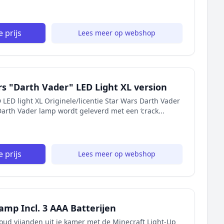
 prijs
Lees meer op webshop
s "Darth Vader" LED Light XL version
LED light XL Originele/licentie Star Wars Darth Vader
Darth Vader lamp wordt geleverd met een ‘crack...
 prijs
Lees meer op webshop
amp Incl. 3 AAA Batterijen
d vijanden uit je kamer met de Minecraft Light-Up