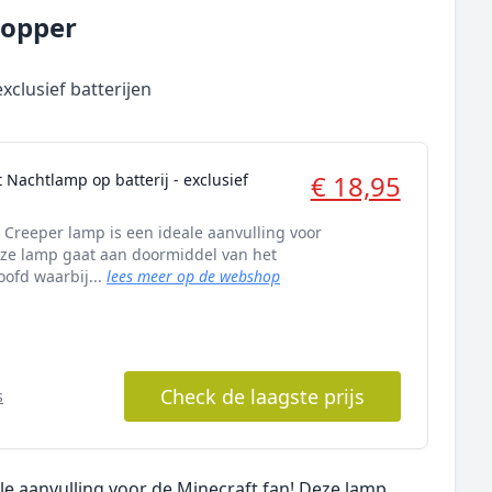
 topper
xclusief batterijen
€ 18,95
 Nachtlamp op batterij - exclusief
 Creeper lamp is een ideale aanvulling voor
eze lamp gaat aan doormiddel van het
oofd waarbij...
lees meer op de webshop
Check de laagste prijs
s
le aanvulling voor de Minecraft fan! Deze lamp