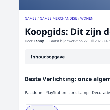
GAMES
/
GAMES MERCHANDISE
/
WONEN
Koopgids: Dit zijn 
Door
Lenny
— Laatst bijgewerkt op
27 juli 2023 14:
Inhoudsopgave
Overzicht
Beste Verlichting: onze alg
Onze algemene topper
Prijs topper
Paladone - PlayStation Icons Lamp - Decorati
Populaire merken
Rating topper