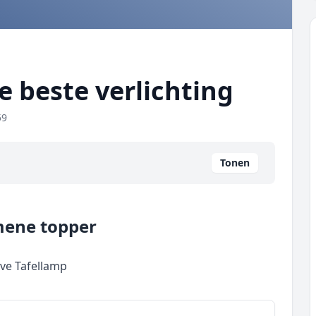
de beste verlichting
59
Tonen
emene topper
eve Tafellamp