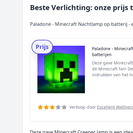
Beste Verlichting: onze prijs
Paladone - Minecraft Nachtlamp op batterij - e
Prijs
Paladone - Minecraft
batterijen
Deze gave Minecraft
de Minecraft fan! D
indrukken van het h
Verkoop door
Excellent Wellnes
Deze gave Minecraft Creeper lamp is een idea