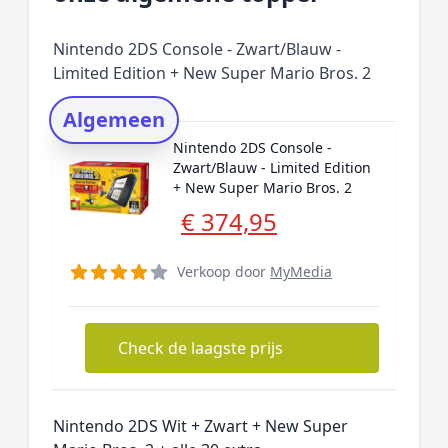
Prijs topper
Populaire merken
Nintendo 2DS Console - Zwart/Blauw -
Rating topper
Limited Edition + New Super Mario Bros. 2
Onderzoeksmethode
Algemeen
Alternatieven
Nintendo 2DS Console -
Prijsniveaus
Zwart/Blauw - Limited Edition
+ New Super Mario Bros. 2
€ 374,95
Verkoop door
MyMedia
Check de laagste prijs
Nintendo 2DS Wit + Zwart + New Super