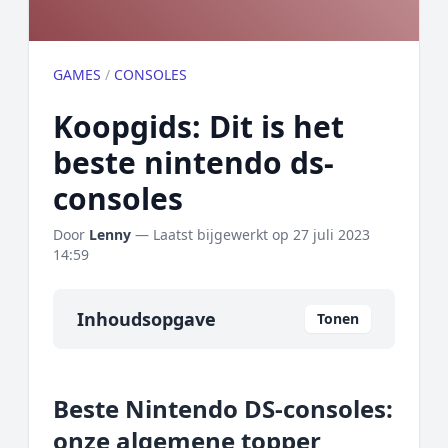
GAMES
/
CONSOLES
Koopgids: Dit is het
beste nintendo ds-
consoles
Door
Lenny
— Laatst bijgewerkt op
27 juli 2023
14:59
Inhoudsopgave
Tonen
Overzicht
Beste Nintendo DS-consoles:
Onze algemene topper
onze algemene topper