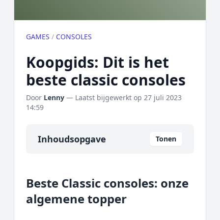
GAMES
/
CONSOLES
Koopgids: Dit is het
beste classic consoles
Door
Lenny
— Laatst bijgewerkt op
27 juli 2023
14:59
Inhoudsopgave
Tonen
Overzicht
Beste Classic consoles: onze
Onze algemene topper
algemene topper
Prijs topper
Populaire merken