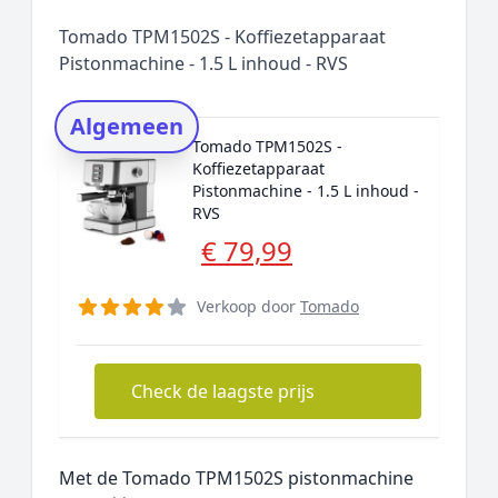
Populaire merken
Tomado TPM1502S - Koffiezetapparaat
Rating topper
Pistonmachine - 1.5 L inhoud - RVS
Onderzoeksmethode
Algemeen
Alternatieven
Tomado TPM1502S -
Prijsniveaus
Koffiezetapparaat
Pistonmachine - 1.5 L inhoud -
RVS
€ 79,99
Verkoop door
Tomado
Check de laagste prijs
Met de Tomado TPM1502S pistonmachine