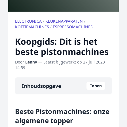
ELECTRONICA
/
KEUKENAPPARATEN
/
KOFFIEMACHINES
/
ESPRESSOMACHINES
Koopgids: Dit is het
beste pistonmachines
Door
Lenny
— Laatst bijgewerkt op
27 juli 2023
14:59
Inhoudsopgave
Tonen
Overzicht
Beste Pistonmachines: onze
Onze algemene topper
algemene topper
Prijs topper