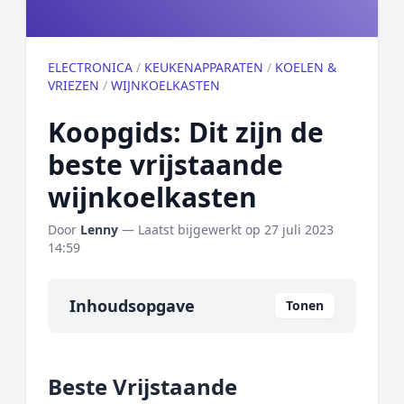
ELECTRONICA
/
KEUKENAPPARATEN
/
KOELEN &
VRIEZEN
/
WIJNKOELKASTEN
Koopgids: Dit zijn de
beste vrijstaande
wijnkoelkasten
Door
Lenny
— Laatst bijgewerkt op
27 juli 2023
14:59
Inhoudsopgave
Tonen
Overzicht
Beste Vrijstaande
Onze algemene topper