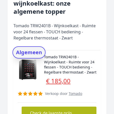
wijnkoelkast: onze
Prijs topper
algemene topper
Populaire merken
Rating topper
Tomado TRW2401B - Wijnkoelkast - Ruimte
Onderzoeksmethode
voor 24 flessen - TOUCH bediening -
Regelbare thermostaat - Zwart
Alternatieven
Prijsniveaus
Algemeen
Tomado TRW2401B -
Wijnkoelkast - Ruimte voor 24
flessen - TOUCH bediening -
Regelbare thermostaat - Zwart
€ 185,00
Verkoop door
Tomado
Check de laagste prijs