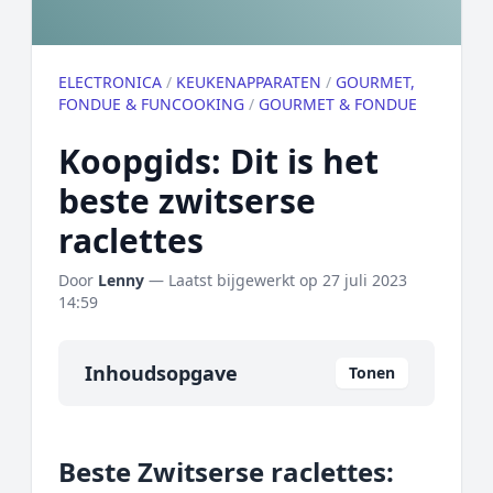
ELECTRONICA
/
KEUKENAPPARATEN
/
GOURMET,
FONDUE & FUNCOOKING
/
GOURMET & FONDUE
Koopgids: Dit is het
beste zwitserse
raclettes
Door
Lenny
— Laatst bijgewerkt op
27 juli 2023
14:59
Inhoudsopgave
Tonen
Overzicht
Beste Zwitserse raclettes:
Onze algemene topper