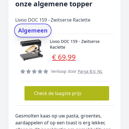
onze algemene topper
Prijs topper
Populaire merken
Livoo DOC 159 - Zwitserse Raclette
Rating topper
Algemeen
Onderzoeksmethode
Livoo DOC 159 - Zwitserse
Alternatieven
Raclette
Prijsniveaus
€ 69,99
Verkoop door
Parya B.V. NL
Check de laagste prijs
Gesmolten kaas op uw pasta, groentes,
aardappelen of op een toast is erg lekker,