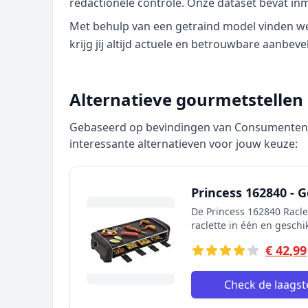
redactionele controle. Onze dataset bevat in
Met behulp van een getraind model vinden we p
krijg jij altijd actuele en betrouwbare aanbeve
Alternatieve gourmetstellen 
Gebaseerd op bevindingen van Consumentenbo
interessante alternatieven voor jouw keuze:
Princess 162840 - 
De Princess 162840 Raclet
raclette in één en geschi
€ 42,99
Check de laagste