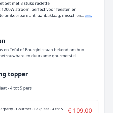
et Set met 8 stuks raclette
t 1200W stroom, perfect voor feesten en
de omkeerbare anti-aanbaklaag, misschien...
lees
en
cious en Tefal of Bourgini staan bekend om hun
n betrouwbare en duurzame gourmetstel.
ng topper
at - 4 tot 5 pers
€ 109,00
erparty - Gourmet - Bakplaat - 4 tot 5