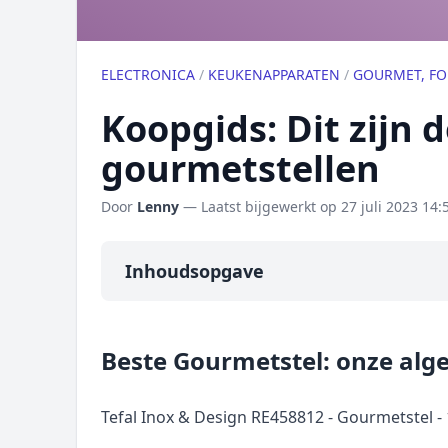
ELECTRONICA
/
KEUKENAPPARATEN
/
GOURMET, F
Koopgids: Dit zijn 
gourmetstellen
Door
Lenny
— Laatst bijgewerkt op
27 juli 2023 14:
Inhoudsopgave
Overzicht
Beste Gourmetstel: onze al
Onze algemene topper
Prijs topper
Tefal Inox & Design RE458812 - Gourmetstel -
Populaire merken