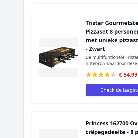
Tristar Gourmetste
Pizzaset 8 persone
met unieke pizzas
- Zwart
De multifuntionele Trist
hittebron waardoor deze o
€ 54,99
Check de laagste
Princess 162700 Ova
crêpegedeelte - 8 