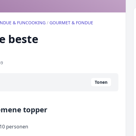
ONDUE & FUNCOOKING
/
GOURMET & FONDUE
de beste
59
Tonen
gemene topper
 10 personen