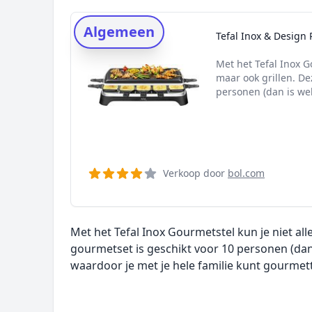
Rating topper
Algemeen
Onderzoeksmethode
Tefal Inox & Design
Alternatieven
Met het Tefal Inox G
Prijsniveaus
maar ook grillen. De
personen (dan is wel 
Verkoop door
bol.com
Met het Tefal Inox Gourmetstel kun je niet al
gourmetset is geschikt voor 10 personen (dan
waardoor je met je hele familie kunt gourmet