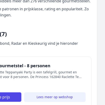
middels meer dan 276 verschillende gourmetstellen.
atronen in prijsklasse, rating en populariteit. Zo
lingen.
(7)
nd, Radar en Kieskeurig vind je hieronder
Gourmetstel - 8 personen
te Teppanyaki Party is een tafelgrill, gourmet en
kt voor 8 personen. De Princess 162840 Raclette Te...
 prijs
Lees meer op webshop