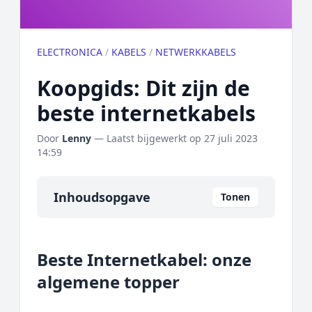
ELECTRONICA
/
KABELS
/
NETWERKKABELS
Koopgids: Dit zijn de
beste internetkabels
Door
Lenny
— Laatst bijgewerkt op
27 juli 2023
14:59
Inhoudsopgave
Tonen
Overzicht
Beste Internetkabel: onze
Onze algemene topper
algemene topper
Prijs topper
Populaire merken