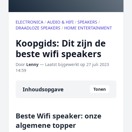
ELECTRONICA
/
AUDIO & HIFI
/
SPEAKERS
/
DRAADLOZE SPEAKERS
/
HOME ENTERTAINMENT
Koopgids: Dit zijn de
beste wifi speakers
Door
Lenny
— Laatst bijgewerkt op
27 juli 2023
14:59
Inhoudsopgave
Tonen
Overzicht
Beste Wifi speaker: onze
Onze algemene topper
algemene topper
Prijs topper