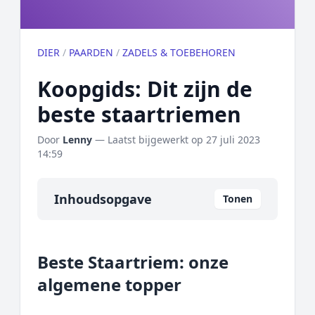
DIER
/
PAARDEN
/
ZADELS & TOEBEHOREN
Koopgids: Dit zijn de
beste staartriemen
Door
Lenny
— Laatst bijgewerkt op
27 juli 2023
14:59
Inhoudsopgave
Tonen
Overzicht
Beste Staartriem: onze
Onze algemene topper
algemene topper
Prijs topper
Populaire merken