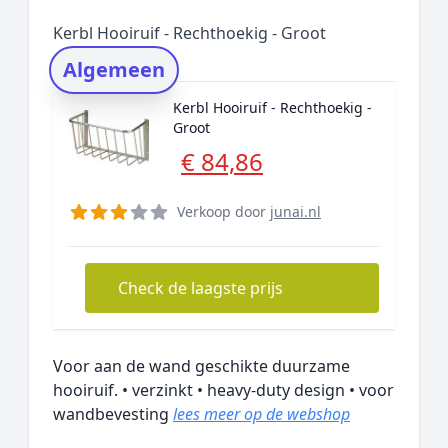
Populaire merken
Kerbl Hooiruif - Rechthoekig - Groot
Rating topper
Algemeen
Onderzoeksmethode
Kerbl Hooiruif - Rechthoekig -
Alternatieven
Groot
Prijsniveaus
€ 84,86
Verkoop door
junai.nl
Check de laagste prijs
Voor aan de wand geschikte duurzame
hooiruif. • verzinkt • heavy-duty design • voor
wandbevesting
lees meer op de webshop