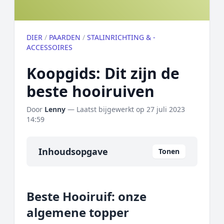
DIER
/
PAARDEN
/
STALINRICHTING & -
ACCESSOIRES
Koopgids: Dit zijn de
beste hooiruiven
Door
Lenny
— Laatst bijgewerkt op
27 juli 2023
14:59
Inhoudsopgave
Tonen
Overzicht
Beste Hooiruif: onze
Onze algemene topper
algemene topper
Prijs topper